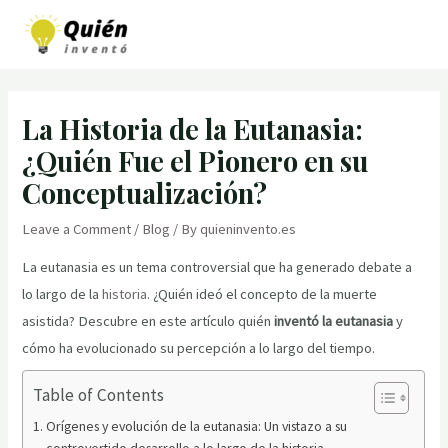
Skip
to
MAI
content
MEN
La Historia de la Eutanasia:
¿Quién Fue el Pionero en su
Conceptualización?
Leave a Comment
/
Blog
/ By
quieninvento.es
La eutanasia es un tema controversial que ha generado debate a
lo largo de la
historia
. ¿Quién ideó el concepto de la muerte
asistida? Descubre en este artículo quién
inventó la eutanasia
y
cómo ha evolucionado su percepción a lo largo del tiempo.
Table of Contents
Orígenes y evolución de la eutanasia: Un vistazo a su
controvertido desarrollo a lo largo de la historia