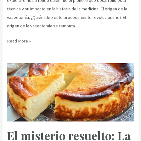
exploraremos a fondo quién fue el pionero que desarrolló esta
técnica y su impacto en la historia de la medicina. El origen de la
vasectomía: ¿Quién ideó este procedimiento revolucionario? El
origen de la vasectomía se remonta
El
Read More »
origen
de
la
vasectomía:
¿Quién
inventó
este
procedimiento
médico?
El misterio resuelto: La