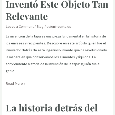
Inventó Este Objeto Tan
Un
Viaje
Relevante
al
Origen
Leave a Comment
/
Blog
/
quieninvento.es
del
La invención de la tapa es una pieza fundamental en la historia de
Entretenimiento
los envases y recipientes. Descubre en este artículo quién fue el
Digital
innovador detrás de este ingenioso invento que ha revolucionado
la manera en que conservamos los alimentos y líquidos. La
sorprendente historia de la invención de la tapa: ¿Quién fue el
genio
La
Read More »
Historia
de
La historia detrás del
la
Tapa: