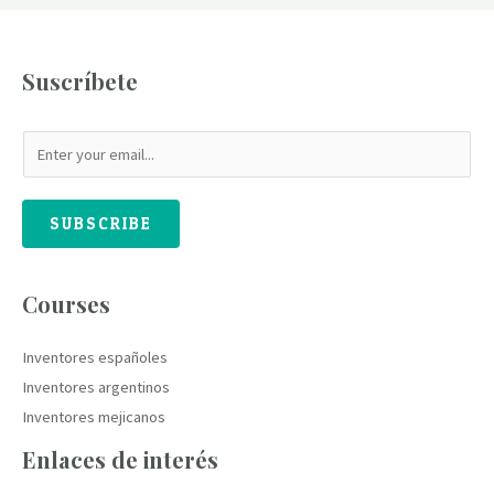
¿Quién
inventó
la
Suscríbete
tilde?
SUBSCRIBE
Courses
Inventores españoles
Inventores argentinos
Inventores mejicanos
Enlaces de interés