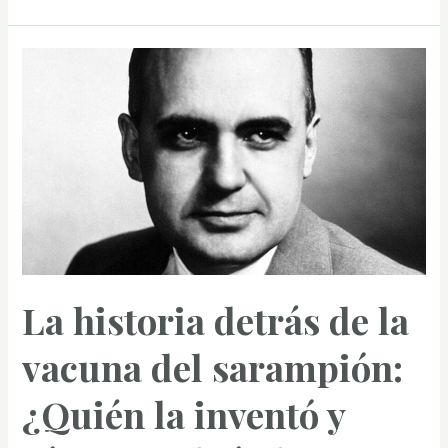
fascinante
historia
de
quién
inventó
la
toalla:
A
quién
se
puede
atribuir
La historia detrás de la
su
vacuna del sarampión:
invención
¿Quién la inventó y