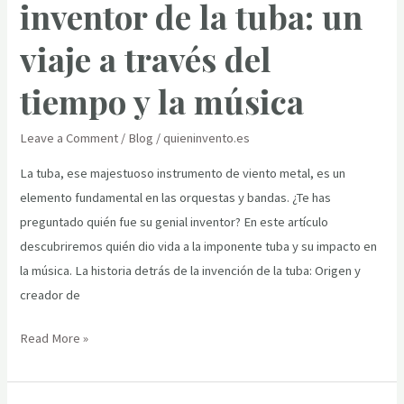
inventor de la tuba: un
Descubre
Quién
viaje a través del
Inventó
Este
tiempo y la música
Objeto
Tan
Leave a Comment
/
Blog
/
quieninvento.es
Relevante
La tuba, ese majestuoso instrumento de viento metal, es un
elemento fundamental en las orquestas y bandas. ¿Te has
preguntado quién fue su genial inventor? En este artículo
descubriremos quién dio vida a la imponente tuba y su impacto en
la música. La historia detrás de la invención de la tuba: Origen y
creador de
La
Read More »
historia
detrás