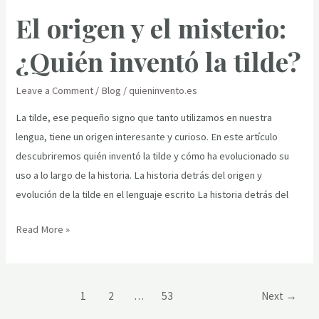
El origen y el misterio:
múltiples
usos
¿Quién inventó la tilde?
Leave a Comment
/
Blog
/
quieninvento.es
La tilde, ese pequeño signo que tanto utilizamos en nuestra
lengua, tiene un origen interesante y curioso. En este artículo
descubriremos quién inventó la tilde y cómo ha evolucionado su
uso a lo largo de la historia. La historia detrás del origen y
evolución de la tilde en el lenguaje escrito La historia detrás del
El
Read More »
origen
y
el
Post
1
2
…
53
Next
→
misterio:
pagination