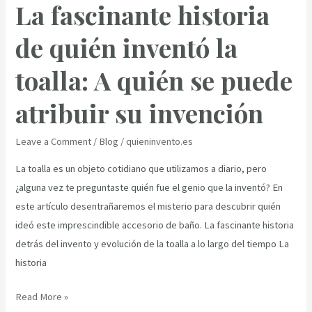
La fascinante historia
del
inventor
de quién inventó la
de
la
toalla: A quién se puede
tuba:
un
atribuir su invención
viaje
a
Leave a Comment
/
Blog
/
quieninvento.es
través
La toalla es un objeto cotidiano que utilizamos a diario, pero
del
¿alguna vez te preguntaste quién fue el genio que la inventó? En
tiempo
este artículo desentrañaremos el misterio para descubrir quién
y
ideó este imprescindible accesorio de baño. La fascinante historia
la
detrás del invento y evolución de la toalla a lo largo del tiempo La
música
historia
La
Read More »