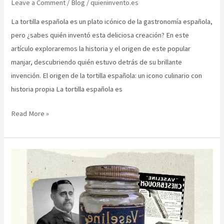
Leave a Comment
/
Blog
/
quieninvento.es
La tortilla española es un plato icónico de la gastronomía española,
pero ¿sabes quién inventó esta deliciosa creación? En este
artículo exploraremos la historia y el origen de este popular
manjar, descubriendo quién estuvo detrás de su brillante
invención. El origen de la tortilla española: un icono culinario con
historia propia La tortilla española es
El
Read More »
origen
de
la
tortilla
española:
¿Quién
inventó
este