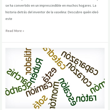
se ha convertido en un imprescindible en muchos hogares. La
historia detrás del inventor de la vaselina: Descubre quién ideó
este
La
Read More »
fascinante
historia
de
quién
inventó
la
vaselina:
Descubre
su
origen
y
sus