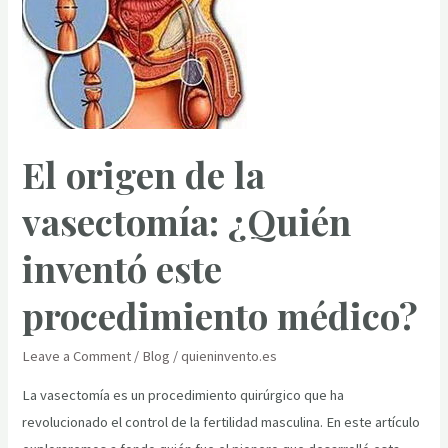
vacuna
del
sarampión:
¿Quién
la
inventó
El origen de la
y
cómo
vasectomía: ¿Quién
cambió
el
inventó este
mundo?
procedimiento médico?
Leave a Comment
/
Blog
/
quieninvento.es
La vasectomía es un procedimiento quirúrgico que ha
revolucionado el control de la fertilidad masculina. En este artículo