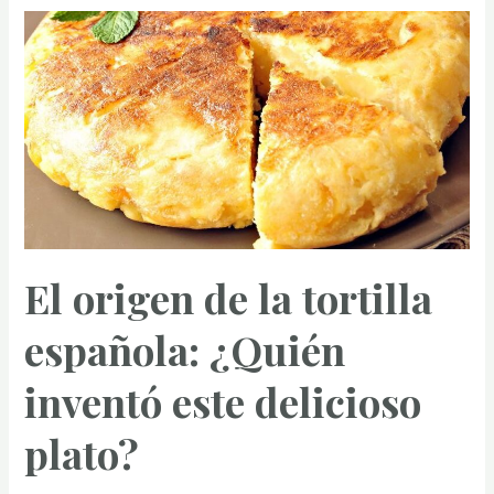
La
fascinante
historia
de
quién
inventó
la
tarta
de
El origen de la tortilla
queso
española: ¿Quién
inventó este delicioso
plato?