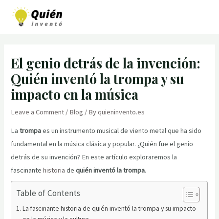
Skip
to
MAI
content
MEN
El genio detrás de la invención:
Quién inventó la trompa y su
impacto en la música
Leave a Comment
/
Blog
/ By
quieninvento.es
La
trompa
es un instrumento musical de viento metal que ha sido
fundamental en la música clásica y popular. ¿Quién fue el genio
detrás de su invención? En este artículo exploraremos la
fascinante
historia
de
quién inventó la trompa
.
Table of Contents
La fascinante historia de quién inventó la trompa y su impacto
en la música y la cultura