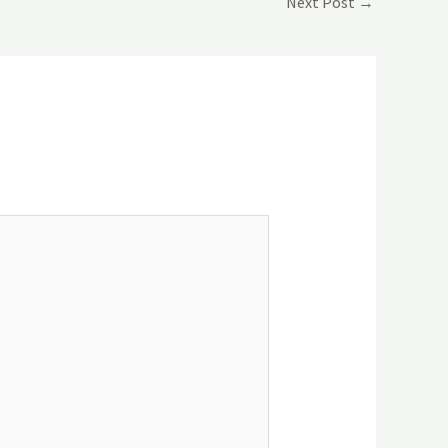
Next Post
→