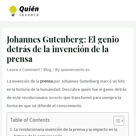
Skip
to
MAI
content
MEN
Johannes Gutenberg: El genio
detrás de la invención de la
prensa
Leave a Comment
/
Blog
/ By
quieninvento.es
La invención de la
prensa
por Johannes Gutenberg marcó un hito
en la historia de la humanidad. Descubre quién fue el genio detrás
de este revolucionario
invento
que transformó para siempre la
forma en que se difunde el conocimiento.
Table of Contents
La revolucionaria invención de la prensa y su impacto en la
historia de la comunicación