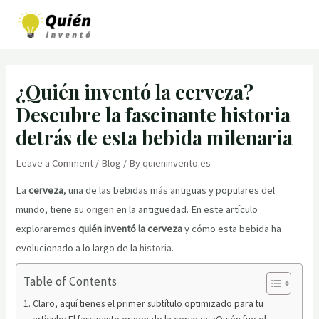
Skip
to
MAI
content
MEN
¿Quién inventó la cerveza?
Descubre la fascinante historia
detrás de esta bebida milenaria
Leave a Comment
/
Blog
/ By
quieninvento.es
La
cerveza
, una de las bebidas más antiguas y populares del
mundo, tiene su
origen
en la antigüedad. En este artículo
exploraremos
quién inventó la cerveza
y cómo esta bebida ha
evolucionado a lo largo de la
historia
.
Table of Contents
Claro, aquí tienes el primer subtítulo optimizado para tu
artículo: El fascinante origen de la cerveza: ¿Quién fue el