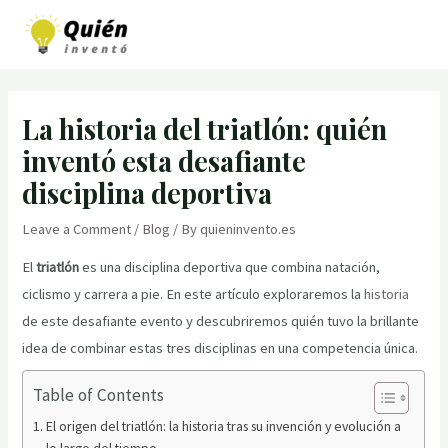
Skip
to
MAI
content
MEN
La historia del triatlón: quién
inventó esta desafiante
disciplina deportiva
Leave a Comment
/
Blog
/ By
quieninvento.es
El
triatlón
es una disciplina deportiva que combina natación,
ciclismo y carrera a pie. En este artículo exploraremos la
historia
de este desafiante evento y descubriremos quién tuvo la brillante
idea de combinar estas tres disciplinas en una competencia única.
Table of Contents
El origen del triatlón: la historia tras su invención y evolución a
lo largo del tiempo