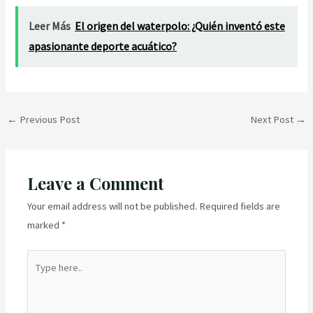
Leer Más
El origen del waterpolo: ¿Quién inventó este
apasionante deporte acuático?
Post
←
Previous Post
Next Post
→
navigation
Leave a Comment
Your email address will not be published.
Required fields are
marked
*
Type
here..