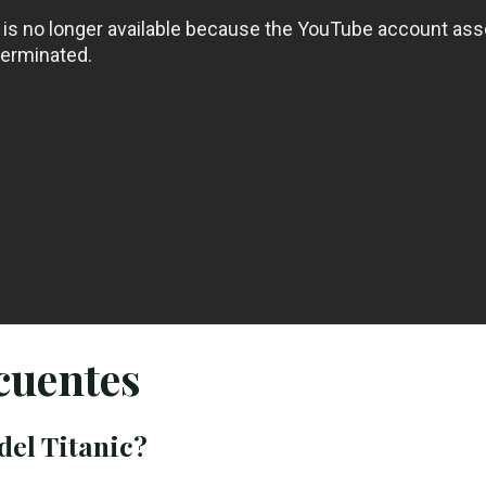
cuentes
del Titanic?