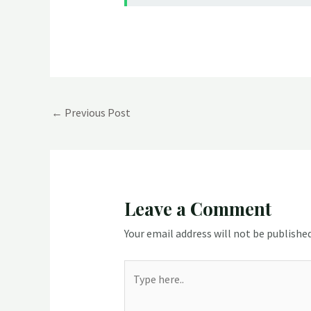
Post
←
Previous Post
navigation
Leave a Comment
Your email address will not be published
Type
here..