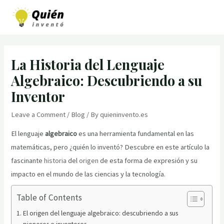
Skip
to
MAI
content
MEN
La Historia del Lenguaje
Algebraico: Descubriendo a su
Inventor
Leave a Comment
/
Blog
/ By
quieninvento.es
El lenguaje
algebraico
es una herramienta fundamental en las
matemáticas, pero ¿quién lo inventó? Descubre en este artículo la
fascinante
historia
del
origen
de esta forma de expresión y su
impacto en el mundo de las ciencias y la tecnología.
Table of Contents
El origen del lenguaje algebraico: descubriendo a sus
pioneros e inventores