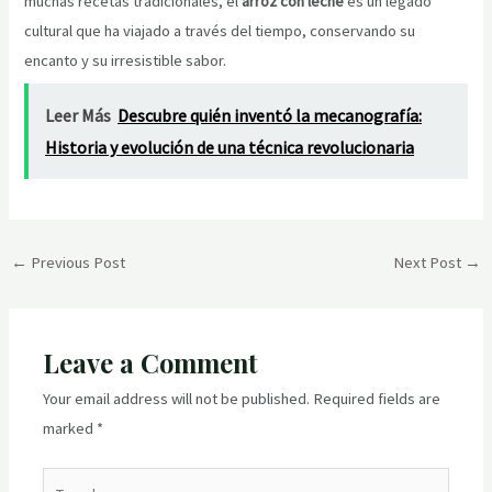
muchas recetas tradicionales, el
arroz con leche
es un legado
cultural que ha viajado a través del tiempo, conservando su
encanto y su irresistible sabor.
Leer Más
Descubre quién inventó la mecanografía:
Historia y evolución de una técnica revolucionaria
Post
←
Previous Post
Next Post
→
navigation
Leave a Comment
Your email address will not be published.
Required fields are
marked
*
Type