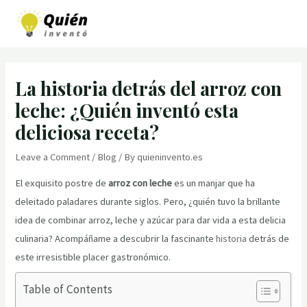
Skip
to
MAI
content
MEN
La historia detrás del arroz con
leche: ¿Quién inventó esta
deliciosa receta?
Leave a Comment
/
Blog
/ By
quieninvento.es
El exquisito postre de
arroz con leche
es un manjar que ha
deleitado paladares durante siglos. Pero, ¿quién tuvo la brillante
idea de combinar arroz, leche y azúcar para dar vida a esta delicia
culinaria? Acompáñame a descubrir la fascinante
historia
detrás de
este irresistible placer gastronómico.
Table of Contents